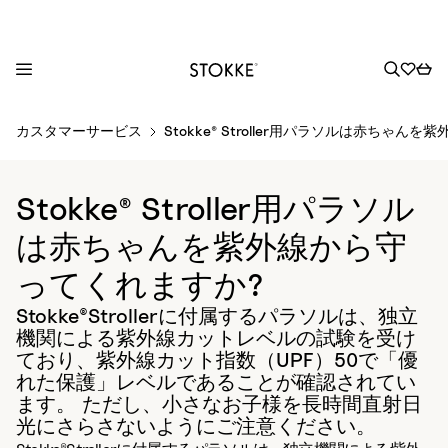
S
カスタマーサービス
Stokke® Stroller用パラソルは赤ちゃ
k
i
p
Stokke® Stroller用パラソル
t
o
は赤ちゃんを紫外線から守
C
ってくれますか?
o
n
Stokke®Strollerに付属するパラソルは、独立
t
機関による紫外線カットレベルの試験を受け
e
ており、紫外線カット指数（UPF）50で「優
n
れた保護」レベルであることが確認されてい
t
ます。 ただし、小さなお子様を長時間直射日
光にさらさないようにご注意ください。