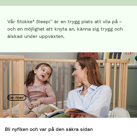
Vår Stokke® Sleepi™ är en trygg plats att vila på –
och en möjlighet att knyta an, känna sig trygg och
älskad under uppväxten.
Hållbarhet på Stokke®
Växa upp till en bättre framtid: Hållbarhet är
vägledande när det gäller hur vi producerar och
designar.
Se mer
Bli nyfiken och var på den säkra sidan