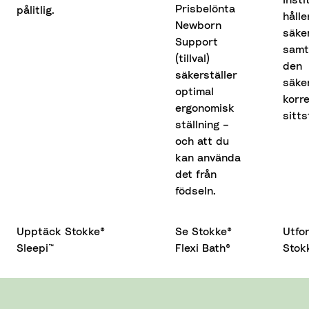
Prisbelönta
pålitlig.
hålle
Newborn
säke
Support
samt
(tillval)
den
säkerställer
säker
optimal
korr
ergonomisk
sitts
ställning –
och att du
kan använda
det från
födseln.
Upptäck Stokke®
Se Stokke®
Utfo
Sleepi™
Flexi Bath®
Stok