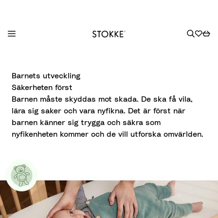
S
k
Barnets utveckling
i
Säkerheten först
p
Barnen måste skyddas mot skada. De ska få vila,
t
lära sig saker och vara nyfikna. Det är först när
o
barnen känner sig trygga och säkra som
C
nyfikenheten kommer och de vill utforska omvärlden.
o
n
t
e
n
t