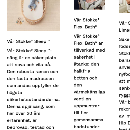
Vår Stokke®
Vår 
Flexi Bath®
Lima
Vår Stokke®
Säke
Vår Stokke® Sleepi™
Flexi Bath® är
födse
tillverkad med
Vår Stokke® Sleepi™-
Stok
säkerhet i
säng är en säker plats
bärs
åtanke: den
att sova och vila på.
anvä
halkfria
Den robusta ramen och
nyfö
botten och
den fasta madrassen
att 
den
som andas uppfyller de
sänk
värmekänsliga
högsta
rygg
ventilen
säkerhetsstandarderna.
Vår 
uppmuntrar
Denna spjälsäng, som
reko
till fler
har över 20 års
av In
gemensamma
erfarenhet, är
Hip 
badstunder.
beprövad, testad och
Insti