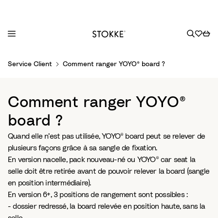
S
Service Client
Comment ranger YOYO® board ?
k
i
p
Comment ranger YOYO®
t
o
board ?
C
Quand elle n’est pas utilisée, YOYO® board peut se relever de
o
plusieurs façons grâce à sa sangle de fixation.
n
En version nacelle, pack nouveau-né ou YOYO® car seat la
t
selle doit être retirée avant de pouvoir relever la board (sangle
e
en position intermédiaire).
n
En version 6+, 3 positions de rangement sont possibles :
t
- dossier redressé, la board relevée en position haute, sans la