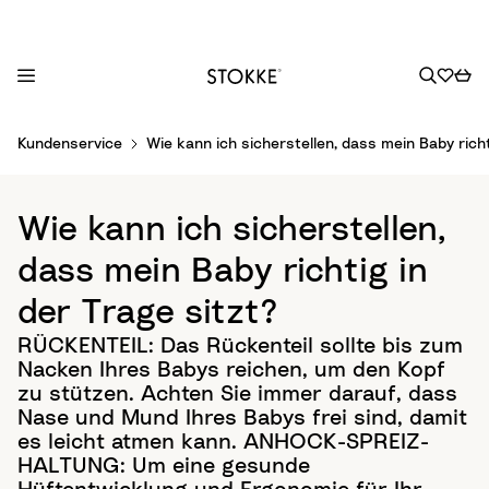
S
Kundenservice
Wie kann ich sicherstellen, dass mein Baby richt
k
i
p
Wie kann ich sicherstellen,
t
o
dass mein Baby richtig in
C
der Trage sitzt?
o
n
RÜCKENTEIL: Das Rückenteil sollte bis zum
t
Nacken Ihres Babys reichen, um den Kopf
e
zu stützen. Achten Sie immer darauf, dass
n
Nase und Mund Ihres Babys frei sind, damit
t
es leicht atmen kann. ANHOCK-SPREIZ-
HALTUNG: Um eine gesunde