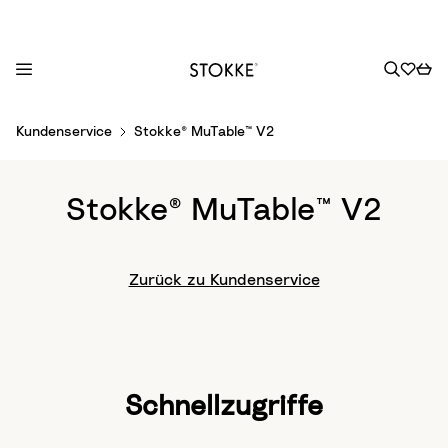
S
Kundenservice
Stokke® MuTable™ V2
k
i
p
Stokke® MuTable™ V2
t
o
C
Zurück zu Kundenservice
o
n
t
e
n
Schnellzugriffe
t