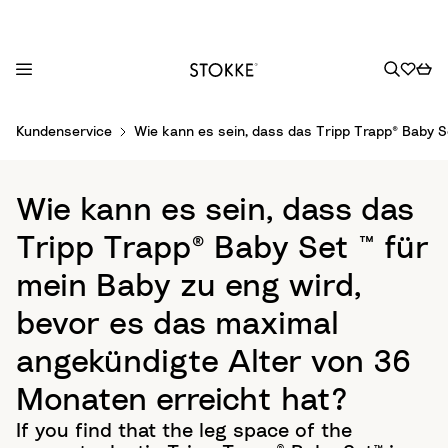
S
Kundenservice
Wie kann es sein, dass das Tripp Trapp® Baby S
k
i
p
Wie kann es sein, dass das
t
o
Tripp Trapp® Baby Set ™ für
C
mein Baby zu eng wird,
o
n
bevor es das maximal
t
angekündigte Alter von 36
e
n
Monaten erreicht hat?
t
If you find that the leg space of the