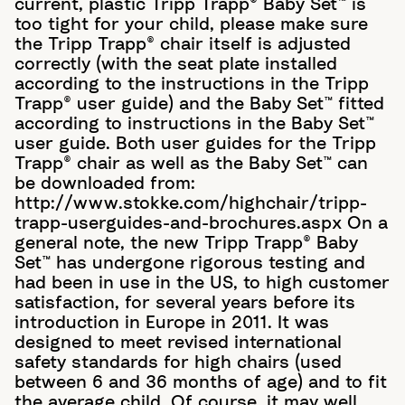
current, plastic Tripp Trapp® Baby Set™ is
too tight for your child, please make sure
the Tripp Trapp® chair itself is adjusted
correctly (with the seat plate installed
according to the instructions in the Tripp
Trapp® user guide) and the Baby Set™ fitted
according to instructions in the Baby Set™
user guide. Both user guides for the Tripp
Trapp® chair as well as the Baby Set™ can
be downloaded from:
http://www.stokke.com/highchair/tripp-
trapp-userguides-and-brochures.aspx On a
general note, the new Tripp Trapp® Baby
Set™ has undergone rigorous testing and
had been in use in the US, to high customer
satisfaction, for several years before its
introduction in Europe in 2011. It was
designed to meet revised international
safety standards for high chairs (used
between 6 and 36 months of age) and to fit
the average child. Of course, it may well