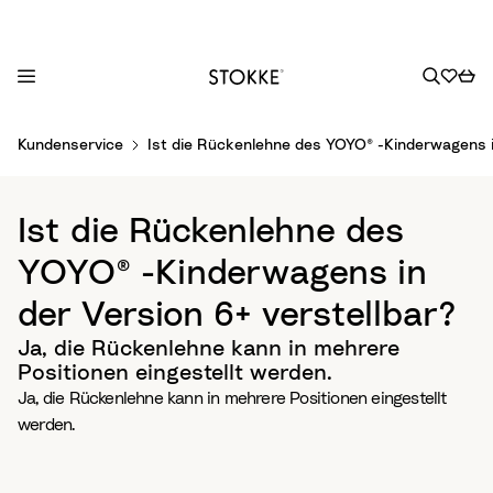
S
Kundenservice
Ist die Rückenlehne des YOYO® -Kinderwagens in
k
i
p
Ist die Rückenlehne des
t
o
YOYO® -Kinderwagens in
C
der Version 6+ verstellbar?
o
n
Ja, die Rückenlehne kann in mehrere
t
Positionen eingestellt werden.
e
Ja, die Rückenlehne kann in mehrere Positionen eingestellt
n
werden.
t