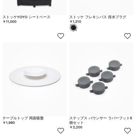
ストッケYOYO シートベース
ストッケ フレキシバス 排水プラグ
￥11,000
￥1,210
カラー
ブ
ラ
ッ
ク
-
在
庫
切
れ
テーブルトップ 両面吸盤
ステップス バウンサー ラバーフット5
￥1,980
個セット
￥2,200