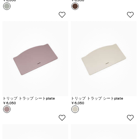
カラー
グ
カラー
O
レ
a
イ
k
シ
W
ア
a
グ
r
リ
m
ー
B
ン
r
o
w
n
トリップ トラップ シートplate
トリップ トラップ シートplate
￥6,050
￥6,050
カラー
ヘ
カラー
バ
ザ
ニ
ー
ラ
モ
ホ
ー
ワ