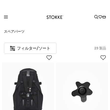
S
スペアパーツ
k
i
p
フィルター/ソート
23 製品
t
o
C
o
n
t
e
n
t