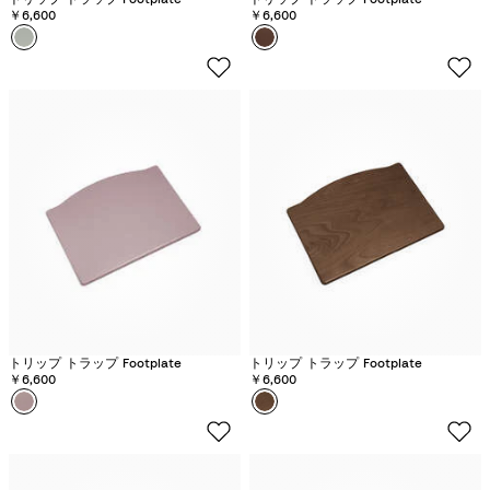
￥6,600
￥6,600
カラー
グ
カラー
O
レ
a
イ
k
シ
W
ア
a
グ
r
リ
m
ー
B
ン
r
o
w
n
トリップ トラップ Footplate
トリップ トラップ Footplate
￥6,600
￥6,600
カラー
ヘ
カラー
ウ
ザ
ォ
ー
ー
モ
ム