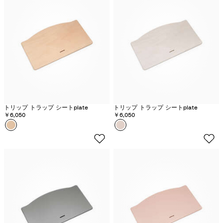
ー
ブ
ヴ
ラ
ウ
ン
トリップ トラップ シートplate
トリップ トラップ シートplate
￥6,050
￥6,050
カラー
ナ
カラー
ホ
チ
ワ
ュ
イ
ラ
ト
ル
ウ
ォ
ッ
シ
ュ