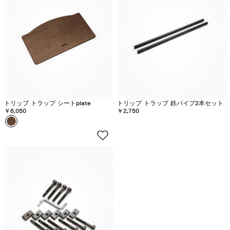
ヴ
イ
ト
トリップ トラップ シートplate
トリップ トラップ 鉄パイプ2本セット
￥6,050
￥2,750
カラー
ウ
ォ
ー
ム
ブ
ラ
ウ
ン