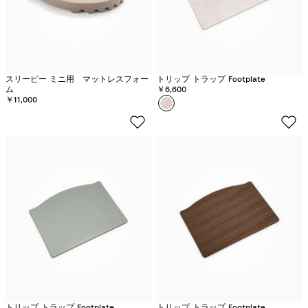
スリーピー ミニ用 マットレスフォー
トリップ トラップ Footplate
ム
￥6,600
￥11,000
カラー
ホ
ワ
イ
ト
ウ
ォ
ッ
シ
ュ
トリップ トラップ Footplate
トリップ トラップ Footplate