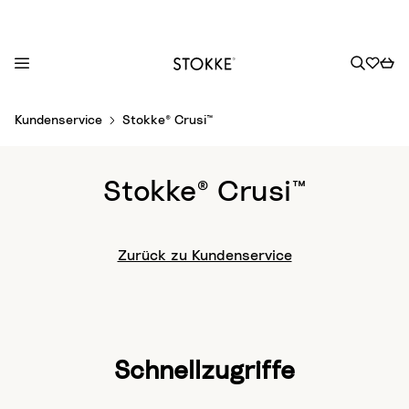
S
Kundenservice
Stokke® Crusi™
k
i
p
Stokke® Crusi™
t
o
C
Zurück zu Kundenservice
o
n
t
e
n
Schnellzugriffe
t