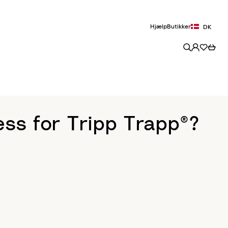
Hjælp
Butikker
DK
ss for Tripp Trapp®?