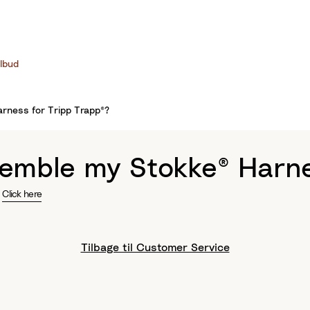
ilbud
rness for Tripp Trapp®?
semble my Stokke® Harne
.
Click here
Tilbage til Customer Service