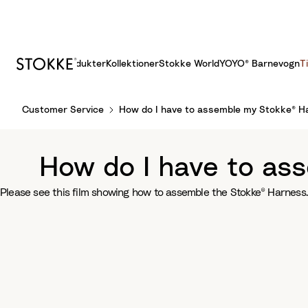
Produkter
Kollektioner
Stokke World
YOYO® Barnevogn
T
S
Customer Service
How do I have to assemble my Stokke® Ha
k
i
p
How do I have to as
t
o
Please see this film showing how to assemble the Stokke® Harness
C
o
n
t
e
n
t