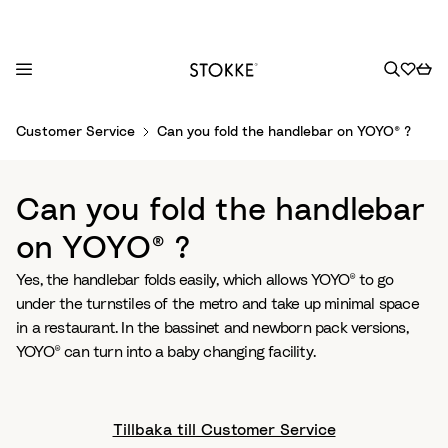
S
Customer Service
Can you fold the handlebar on YOYO® ?
k
i
p
Can you fold the handlebar
t
o
on YOYO® ?
C
Yes, the handlebar folds easily, which allows YOYO® to go
o
under the turnstiles of the metro and take up minimal space
n
in a restaurant. In the bassinet and newborn pack versions,
t
YOYO® can turn into a baby changing facility.
e
n
t
Tillbaka till Customer Service