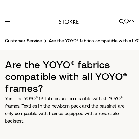
S
Customer Service
Are the YOYO® fabrics compatible with all 
k
i
p
Are the YOYO® fabrics
t
o
compatible with all YOYO®
C
frames?
o
n
Yes! The YOYO® 6+ fabrics are compatible with all YOYO®
t
frames. Textiles in the newborn pack and the bassinet are
e
only compatible with frames equipped with a reversible
n
backrest.
t