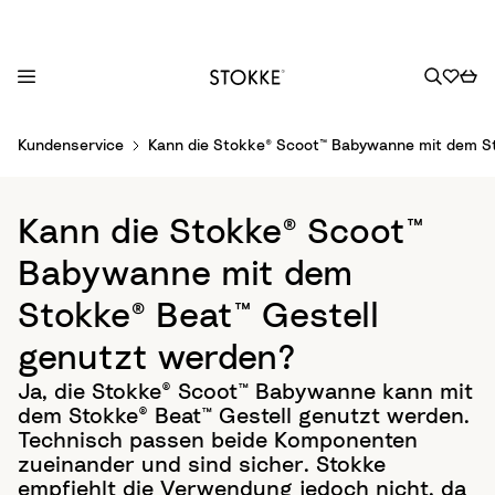
S
Kundenservice
Kann die Stokke® Scoot™ Babywanne mit dem St
k
i
p
Kann die Stokke® Scoot™
t
o
Babywanne mit dem
C
Stokke® Beat™ Gestell
o
n
genutzt werden?
t
Ja, die Stokke® Scoot™ Babywanne kann mit
e
dem Stokke® Beat™ Gestell genutzt werden.
n
Technisch passen beide Komponenten
t
zueinander und sind sicher. Stokke
empfiehlt die Verwendung jedoch nicht, da