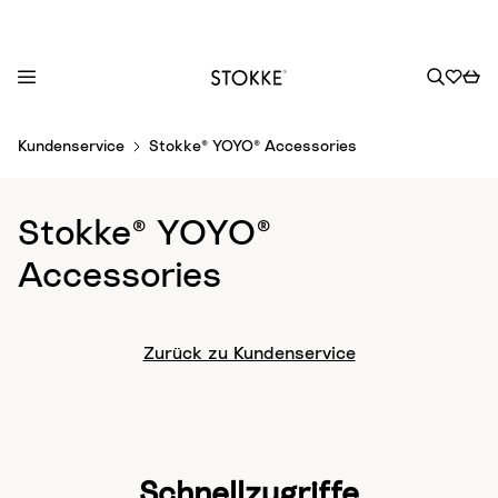
S
Kundenservice
Stokke® YOYO® Accessories
k
i
p
Stokke® YOYO®
t
o
Accessories
C
o
n
Zurück zu Kundenservice
t
e
n
t
Schnellzugriffe