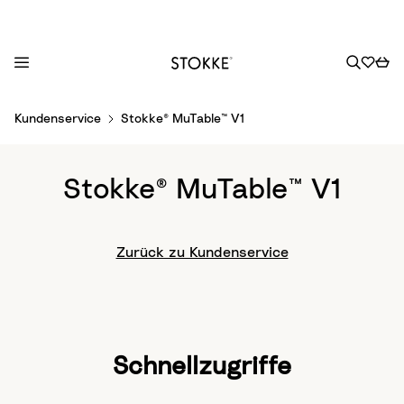
S
Kundenservice
Stokke® MuTable™ V1
k
i
p
Stokke® MuTable™ V1
t
o
C
Zurück zu Kundenservice
o
n
t
e
n
Schnellzugriffe
t