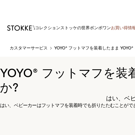
製品
コレクション
ストッケの世界
ボンポワン
お買い得情
S
カスタマーサービス
YOYO® フットマフを装着したまま YOY
k
i
p
YOYO® フットマフを
t
o
か?
C
o
はい、ベ
n
はい、ベビーカーはフットマフを装着時でも折りたたむことがで
t
e
n
t