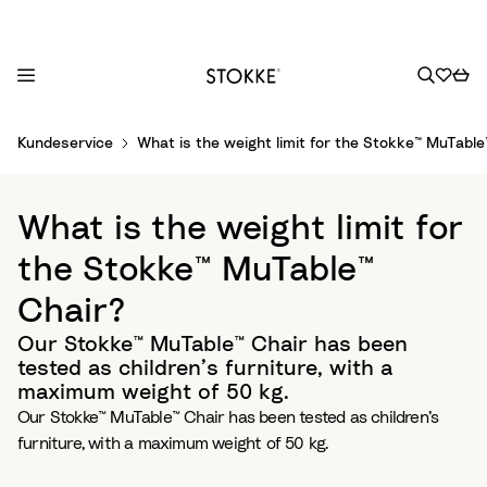
S
Kundeservice
What is the weight limit for the Stokke™ MuTable
k
i
p
What is the weight limit for
t
o
the Stokke™ MuTable™
C
Chair?
o
n
Our Stokke™ MuTable™ Chair has been
t
tested as children’s furniture, with a
e
maximum weight of 50 kg.
n
Our Stokke™ MuTable™ Chair has been tested as children’s
t
furniture, with a maximum weight of 50 kg.