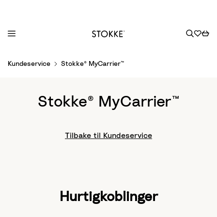
S
Kundeservice
Stokke® MyCarrier™
k
i
p
Stokke® MyCarrier™
t
o
C
Tilbake til Kundeservice
o
n
t
e
n
Hurtigkoblinger
t