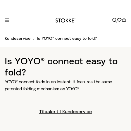
S
Kundeservice
Is YOYO® connect easy to fold?
k
i
p
Is YOYO® connect easy to
t
o
fold?
C
YOYO® connect folds in an instant. It features the same
o
patented folding mechanism as YOYO®.
n
t
e
n
Tilbake til Kundeservice
t