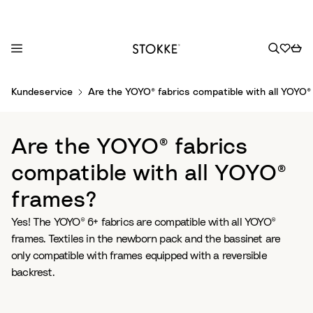
S
Kundeservice
Are the YOYO® fabrics compatible with all YOYO®
k
i
p
Are the YOYO® fabrics
t
o
compatible with all YOYO®
C
frames?
o
n
Yes! The YOYO® 6+ fabrics are compatible with all YOYO®
t
frames. Textiles in the newborn pack and the bassinet are
e
only compatible with frames equipped with a reversible
n
backrest.
t