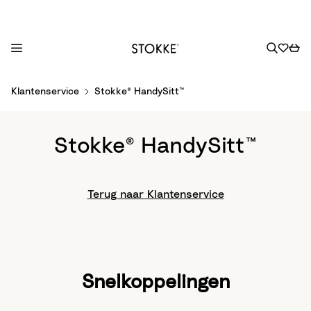
S
Klantenservice
Stokke® HandySitt™
k
i
p
Stokke® HandySitt™
t
o
C
Terug naar Klantenservice
o
n
t
e
n
Snelkoppelingen
t